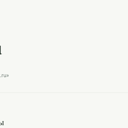
u
.ru»
ы